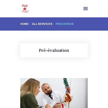
HOME
ALL SERVICES
PROCESSUS
PAGE D’ACCUEIL
À PROPOS DE NOUS
İL Y A MAINTENANT UNE
Pré-évaluation
SOLUTION!
PROCESSUS DE
RÉSOLUTION
BLOG
CONTACTEZ
FR