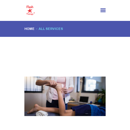
HOME
ALL SERVICES
PAGE D’ACCUEIL
À PROPOS DE NOUS
İL Y A MAINTENANT UNE
SOLUTION!
PROCESSUS DE
RÉSOLUTION
BLOG
CONTACTEZ
FR