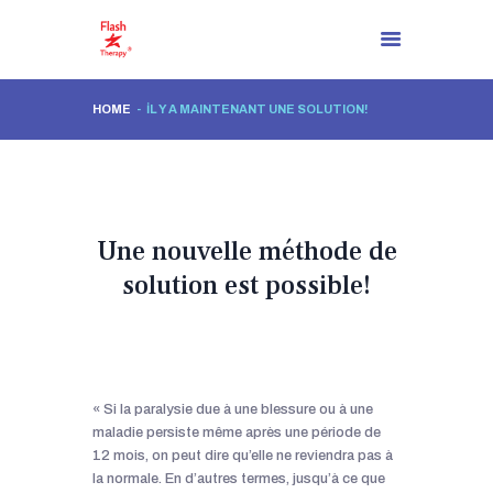
HOME
İL Y A MAINTENANT UNE SOLUTION!
PAGE D’ACCUEIL
À PROPOS DE NOUS
İL Y A MAINTENANT UNE
SOLUTION!
Une nouvelle méthode de
PROCESSUS DE
solution est possible!
RÉSOLUTION
BLOG
CONTACTEZ
FR
« Si la paralysie due à une blessure ou à une
maladie persiste même après une période de
12 mois, on peut dire qu’elle ne reviendra pas à
la normale. En d’autres termes, jusqu’à ce que