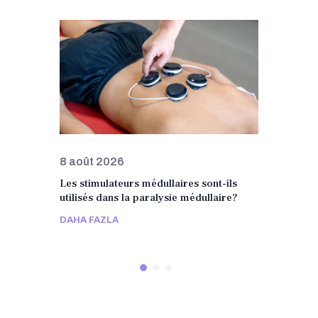
8 août 2026
8 août
our la
Les stimulateurs médullaires sont-ils
Le trai
utilisés dans la paralysie médullaire?
est-il p
DAHA FAZLA
DAHA F