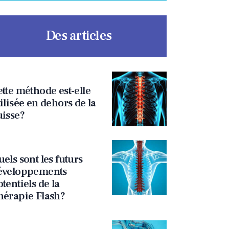
Des articles
tte méthode est-elle
ilisée en dehors de la
uisse?
els sont les futurs
éveloppements
tentiels de la
hérapie Flash?