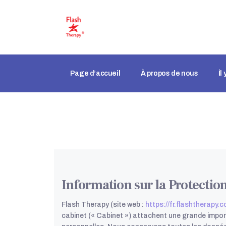
Page d’accueil
À propos de nous
İl
Information sur la Protectio
Flash Therapy (site web :
https://fr.flashtherapy.c
cabinet (« Cabinet ») attachent une grande impor