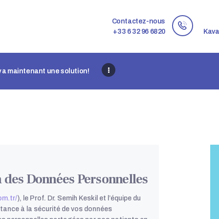
PAGE D’ACCUEIL
Contactez-nous
À PROPOS DE NOUS
+33 6 32 96 6820
Kava
İL Y A MAINTENANT
UNE SOLUTION!
 y a maintenant une solution!
PROCESSUS DE
RÉSOLUTION
BLOG
CONTACTEZ
n des Données Personnelles
FR
om.tr/
), le Prof. Dr. Semih Keskil et l’équipe du
tance à la sécurité de vos données