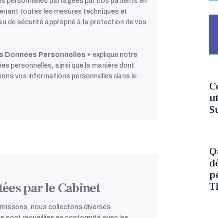
s personnelles partagées par nos patients en
prenant toutes les mesures techniques et
u de sécurité approprié à la protection de vos
des Données Personnelles »
explique notre
ées personnelles, ainsi que la manière dont
geons vos informations personnelles dans le
Ce
ut
S
Qu
d
po
T
ées par le Cabinet
rnissons, nous collectons diverses
 sont recueillies en conformité avec les