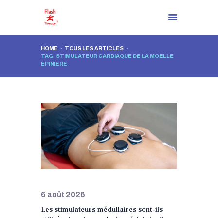
HOME
TOUS LES ARTICLES
TAG: STIMULATEUR CARDIAQUE DE LA MOELLE
PAGE D’ACCUEIL
ÉPINIÈRE
À PROPOS DE NOUS
İL Y A MAINTENANT UNE
SOLUTION!
PROCESSUS DE
RÉSOLUTION
BLOG
CONTACTEZ
FR
6 août 2026
Les stimulateurs médullaires sont-ils