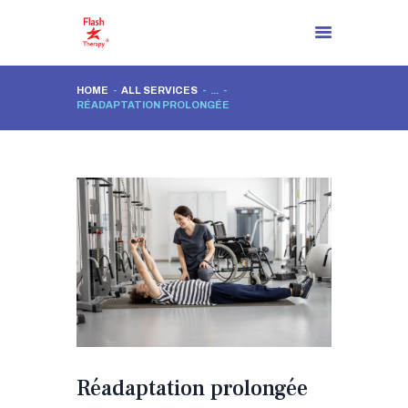
HOME
ALL SERVICES
...
RÉADAPTATION PROLONGÉE
PAGE D’ACCUEIL
À PROPOS DE NOUS
İL Y A MAINTENANT UNE
SOLUTION!
PROCESSUS DE
RÉSOLUTION
BLOG
CONTACTEZ
FR
Réadaptation prolongée